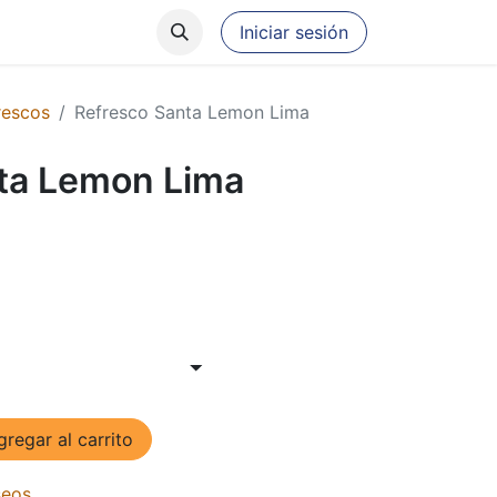
​
r
Iniciar sesión
rescos
Refresco Santa Lemon Lima
ta Lemon Lima
regar al carrito
seos