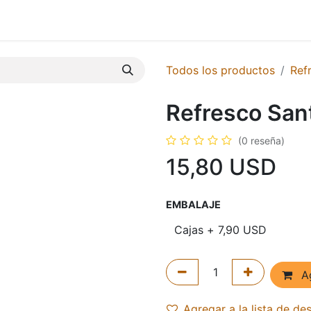
Nosotros
Servicios
Tienda
FAQs
Productos a Importa
Todos los productos
Ref
Refresco San
(0 reseña)
15,80
USD
EMBALAJE
Ag
Agregar a la lista de de