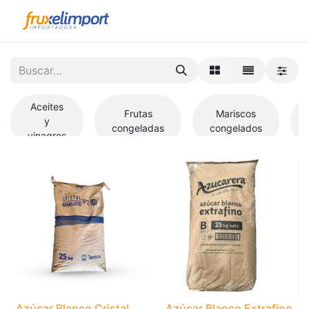
Aceites
Frutas
Mariscos
y
congeladas
congelados
vinagres
Azúcar Blanco Cristal
Azúcar Blanco Extrafino