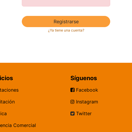
Registrarse
¿Ya tiene una cuenta?
icios
Síguenos
​por​t​a​c​i​o​ne​s​
​​​​​​​​​​ Facebook
itación​
Instagram
ica​
Twitter
gencia Comercial