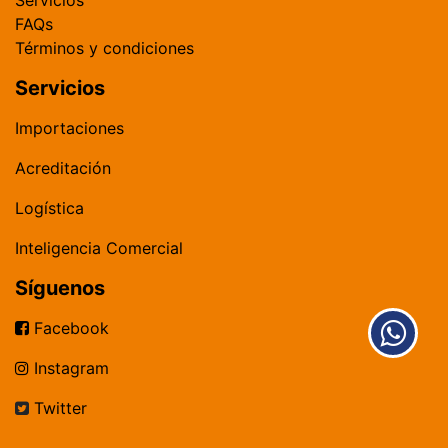
FAQs
​Términos y condiciones
Servicios
​​​​​​​​​​I​m​por​t​a​c​i​o​ne​s​
​Acreditación​
​Logística​
Inteligencia Comercial
Síguenos
​​​​​​​​​​ Facebook
Instagram
Twitter